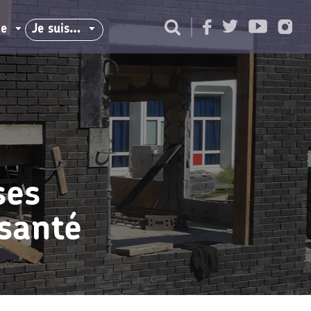
ie
Je suis…
ses
 santé