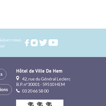
Suivez-nous
Rejoignez
Rejoignez
Rejoignez
Rejoignez
sur
nous sur
nous sur
nous sur
nous sur
FACEBOOK
INSTAGRAM
TWITTER
YOUTUBE
Hôtel de Ville De Hem
cs
42, rue du Général Leclerc
B.P. n°30001 - 59510 HEM
tions
03 20 66 58 00