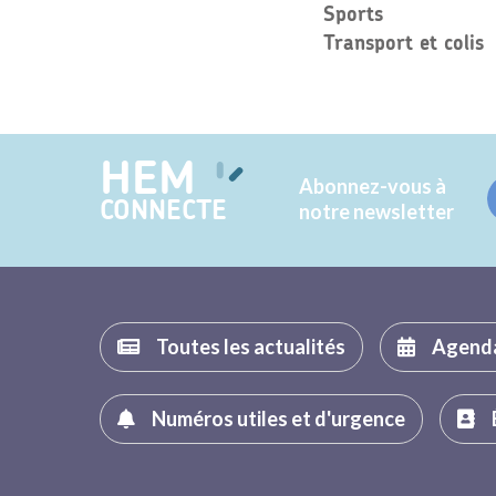
Sports
Transport et colis
HEM
Abonnez-vous à
CONNECTE
notre newsletter
Toutes les actualités
Agend
Numéros utiles et d'urgence