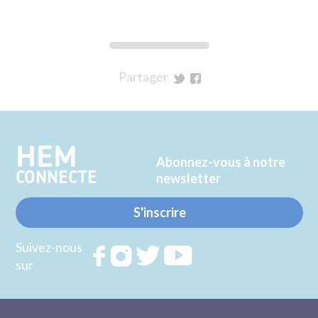
Partager
sur
sur
Twitter
Facebook
HEM
Abonnez-vous à notre
CONNECTE
newsletter
S'inscrire
Suivez-nous
Rejoignez
Rejoignez
Rejoignez
Rejoignez
sur
nous sur
nous sur
nous sur
nous sur
FACEBOOK
INSTAGRAM
TWITTER
YOUTUBE