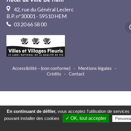
Hôtel de Ville De Hem
42, rue du Général Leclerc
B.P. n°30001 - 59510 HEM
03 20 66 58 00
Accessibilité – (non conforme)
-
Mentions légales
-
Crédits
-
Contact
En continuant de défiler,
vous acceptez l'utilisation de services 
pouvant installer des cookies
✓ OK, tout accepter
Personna
Politique de confidentialité