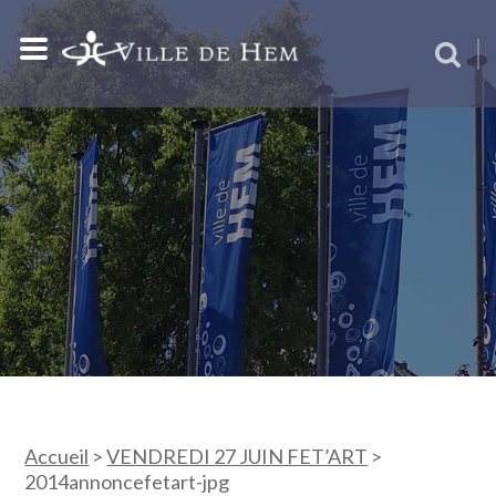
Accueil
>
VENDREDI 27 JUIN FET’ART
>
2014annoncefetart-jpg