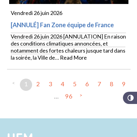
Vendredi 26 juin 2026
[ANNULÉ] Fan Zone équipe de France
Vendredi 26 juin 2026 [ANNULATION] En raison
des conditions climatiques annoncées, et
notamment des fortes chaleurs jusque tard dans
la soirée, la Ville de…
Read More
<
1
2
3
4
5
6
7
8
9
>
…
96