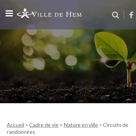
Accueil
>
Cadre de vie
>
Nature en ville
>
Circuits de
randonnées