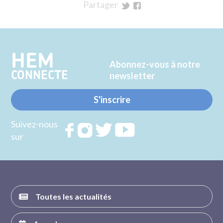
Partager
sur
sur
Twitter
Facebook
HEM
Abonnez-vous à notre
CONNECTE
newsletter
S'inscrire
Suivez-nous
Rejoignez
Rejoignez
Rejoignez
Rejoignez
sur
nous sur
nous sur
nous sur
nous sur
FACEBOOK
INSTAGRAM
TWITTER
YOUTUBE
Toutes les actualités