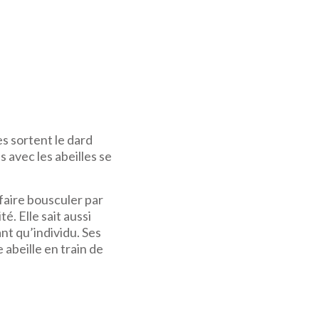
es sortent le dard
 avec les abeilles se
 faire bousculer par
é. Elle sait aussi
ant qu’individu. Ses
 abeille en train de