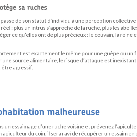
rotège sa ruches
e passe de son statut d’individu à une perception collective 
réel : plus un intrus s’approche de la ruche, plus les abeille
ger ce qu’elles ont de plus précieux : le couvain, la reine e
ortement est exactement le même pour une guêpe ou un fr
une source alimentaire, le risque d’attaque est inexistant.
être agressif.
cohabitation malheureuse
pas un essaimage d’une ruche voisine et prévenez l’apiculteur
n apiculteur du coin, il sera ravi de récupérer un essaim en