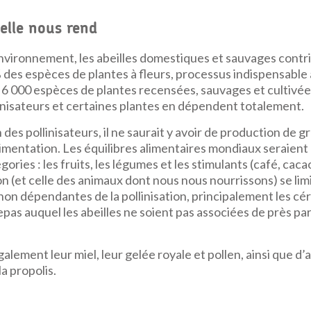
’elle nous rend
nvironnement, les abeilles domestiques et sauvages contri
% des espèces de plantes à fleurs, processus indispensable 
 6 000 espèces de plantes recensées, sauvages et cultivées
linisateurs et certaines plantes en dépendent totalement.
 des pollinisateurs, il ne saurait y avoir de production de g
alimentation. Les équilibres alimentaires mondiaux seraie
ories : les fruits, les légumes et les stimulants (café, cacao
n (et celle des animaux dont nous nous nourrissons) se lim
non dépendantes de la pollinisation, principalement les céré
epas auquel les abeilles ne soient pas associées de près par
alement leur miel, leur gelée royale et pollen, ainsi que d’
la propolis.