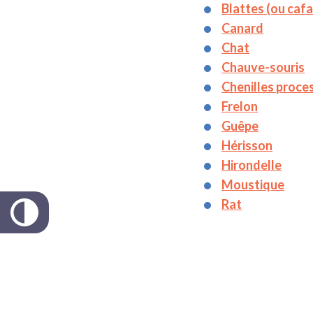
Blattes (ou cafa
Canard
Chat
Chauve-souris
Chenilles proce
Frelon
Guêpe
Hérisson
Hirondelle
Moustique
Rat