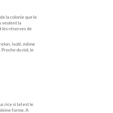
de la colonie que le
s veulent la
t les réserves de
elon. Isolé, même
 Proche du nid, le
.rice si tel est le
 pleine forme. A