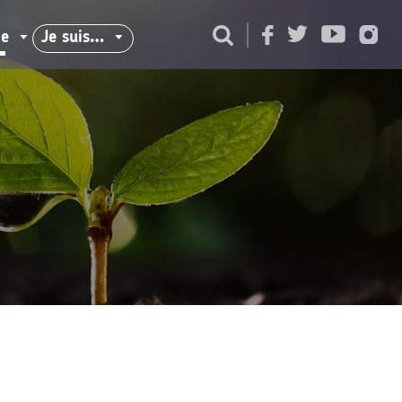
ie
Je suis…