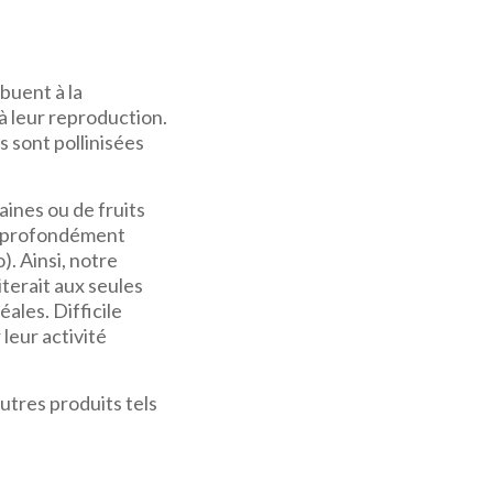
buent à la
à leur reproduction.
 sont pollinisées
raines ou de fruits
nt profondément
). Ainsi, notre
iterait aux seules
ales. Difficile
 leur activité
autres produits tels