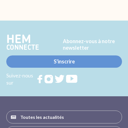
HEM
Abonnez-vous à notre
CONNECTE
newsletter
S'inscrire
Suivez-nous
Rejoignez
Rejoignez
Rejoignez
Rejoignez
sur
nous sur
nous sur
nous sur
nous sur
FACEBOOK
INSTAGRAM
TWITTER
YOUTUBE
Toutes les actualités