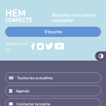
HEM
Abonnez-vous à notre
CONNECTE
newsletter
S'inscrire
Suivez-nous
Rejoignez
Rejoignez
Rejoignez
Rejoignez
sur
nous sur
nous sur
nous sur
nous sur
FACEBOOK
INSTAGRAM
TWITTER
YOUTUBE
Toutes les actualités
Agenda
Contacter la mairie