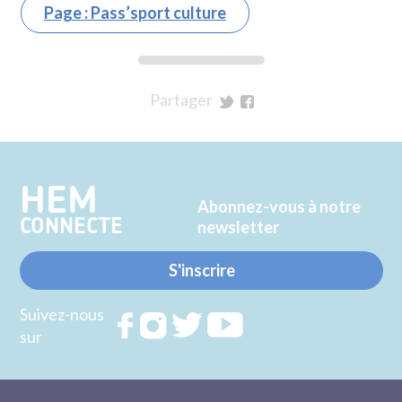
Page : Pass’sport culture
Partager
sur
sur
Twitter
Facebook
HEM
Abonnez-vous à notre
CONNECTE
newsletter
S'inscrire
Suivez-nous
Rejoignez
Rejoignez
Rejoignez
Rejoignez
sur
nous sur
nous sur
nous sur
nous sur
FACEBOOK
INSTAGRAM
TWITTER
YOUTUBE