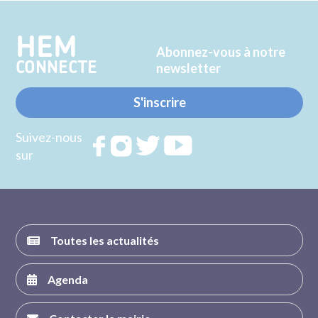
Twitter
Facebook
HEM
Abonnez-vous à notre
CONNECTE
newsletter
S'inscrire
Suivez-nous
Rejoignez
Rejoignez
Rejoignez
Rejoignez
sur
nous sur
nous sur
nous sur
nous sur
FACEBOOK
INSTAGRAM
TWITTER
YOUTUBE
Toutes les actualités
Agenda