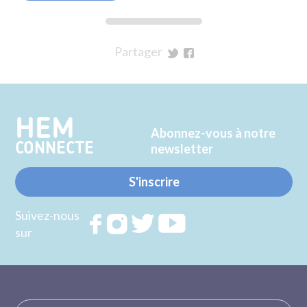
Partager
sur
sur
Twitter
Facebook
HEM
Abonnez-vous à notre
CONNECTE
newsletter
S'inscrire
Suivez-nous
Rejoignez
Rejoignez
Rejoignez
Rejoignez
sur
nous sur
nous sur
nous sur
nous sur
FACEBOOK
INSTAGRAM
TWITTER
YOUTUBE