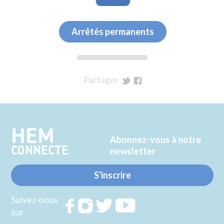
Arrêtés permanents
Partager
sur
sur
Twitter
Facebook
HEM
Abonnez-vous à notre
CONNECTE
newsletter
S'inscrire
Suivez-nous
Rejoignez
Rejoignez
Rejoignez
Rejoignez
sur
nous sur
nous sur
nous sur
nous sur