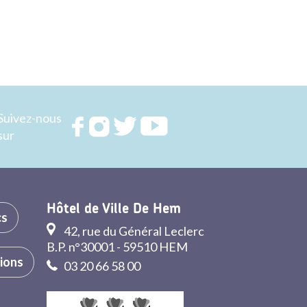
Suivez-nous
Rejoignez
Rejoignez
Rejoignez
Rejoignez
sur
nous sur
nous sur
nous sur
nous sur
FACEBOOK
INSTAGRAM
TWITTER
YOUTUBE
Hôtel de Ville De Hem
cs
42, rue du Général Leclerc
B.P. n°30001 - 59510 HEM
tions
03 20 66 58 00