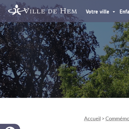
Votre ville
Enf
Accueil
>
Commémora