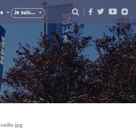
ie
Je suis…
eille-jpg