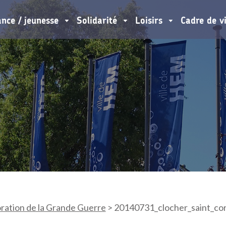
ance / jeunesse
Solidarité
Loisirs
Cadre de v
tion de la Grande Guerre
>
20140731_clocher_saint_corn