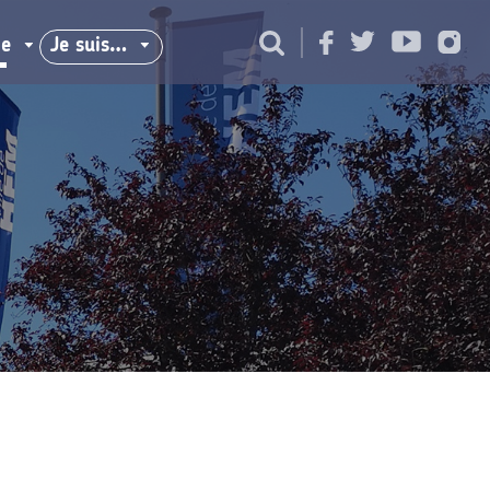
ie
Je suis…