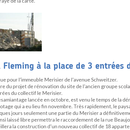
 rayé de la carte.
Fleming à la place de 3 entrées 
e pour l’immeuble Merisier de l’avenue Schweitzer.
re du projet de rénovation du site de l’ancien groupe scolai
ées du collectif le Merisier.
ésamiantage lancée en octobre, est venu le temps de la dé
otage qui a eu lieu fin novembre. Très rapidement, le pays
ques jours seulement une partie du Merisier a définitivem
nsi laissé libre permettra le raccordement de la rue Beauj
illera la construction d’un nouveau collectif de 18 appart