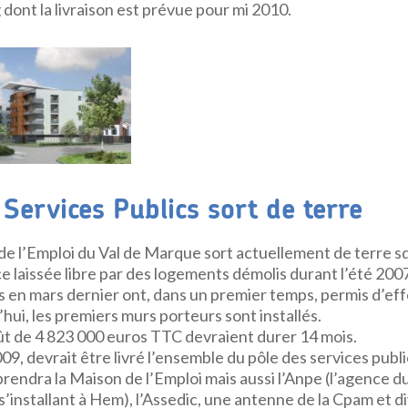
dont la livraison est prévue pour mi 2010.
 Services Publics sort de terre
de l’Emploi du Val de Marque sort actuellement de terre sq
ce laissée libre par des logements démolis durant l’été 200
 en mars dernier ont, dans un premier temps, permis d’eff
hui, les premiers murs porteurs sont installés.
ût de 4 823 000 euros TTC devraient durer 14 mois.
009, devrait être livré l’ensemble du pôle des services pub
endra la Maison de l’Emploi mais aussi l’Anpe (l’agence d
’installant à Hem), l’Assedic, une antenne de la Cpam et d