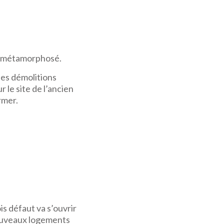
nt métamorphosé.
les démolitions
 le site de l’ancien
rmer.
is défaut va s’ouvrir
nouveaux logements