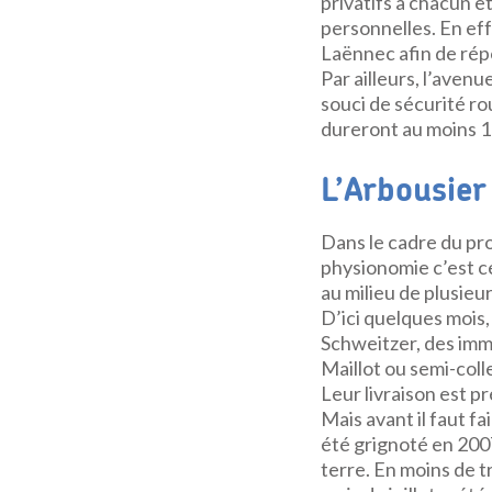
privatifs à chacun 
personnelles. En eff
Laënnec afin de rép
Par ailleurs, l’aven
souci de sécurité r
dureront au moins 1
L’Arbousier
Dans le cadre du pro
physionomie c’est ce
au milieu de plusieu
D’ici quelques mois,
Schweitzer, des imme
Maillot ou semi-coll
Leur livraison est p
Mais avant il faut f
été grignoté en 2007
terre. En moins de t