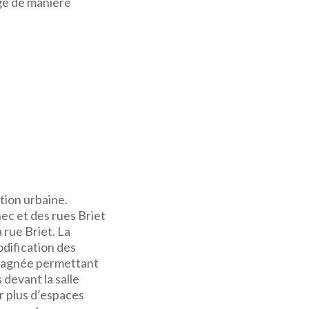
rge de manière
tion urbaine.
nec et des rues Briet
 rue Briet. La
odification des
e gagnée permettant
 devant la salle
er plus d’espaces