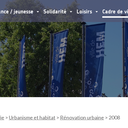
ance / jeunesse
Solidarité
Loisirs
Cadre de v
ie
>
Urbanisme et habitat
>
Rénovation urbaine
>
2008