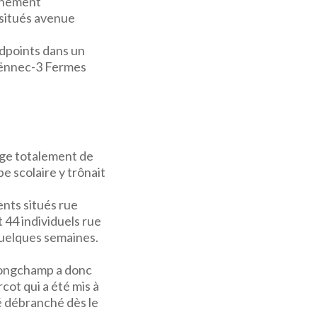
onnement
 situés avenue
ndpoints dans un
Laënnec-3 Fermes
ange totalement de
e scolaire y trônait
ents situés rue
 44 individuels rue
 quelques semaines.
 Longchamp a donc
cot qui a été mis à
té débranché dès le