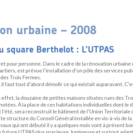
on urbaine – 2008
du square Berthelot : L’UTPAS
ret pour personne. Dans le cadre de la rénovation urbaine
rtiers, est prévue l’installation d’un pôle des services pub
-des Trois Fermes.
il faut tout d’abord démolir ce qui existait auparavant. C’e
effet, la douzaine de petites maisons situées rues des Tr
otées. À la place de ces habitations individuelles dont le d
t l’été, sera reconstruit le bâtiment de l’Union Territoriale
tte structure du Conseil Général installée en vis-à-vis de l
ravaux qui ont débuté il y a quelques mois vont à présent b
e future UTPAS plus spacieuse, lumineuse et surtout adap