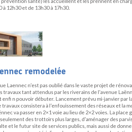
t prévention santé) les accueillent et les prennent en cha
 à 12h30 et de 13h30 à 17h30.
aennec remodelée
ue Laennec n’est pas oublié dans le vaste projet de rénova
es travaux tant attendus par les riverains de l’avenue Laën
 enfi n pouvoir débuter. Lancement prévu mi-janvier par la
 travaux consistera à l’enfouissement des réseaux et la m
ënnec va passer en 2×1 voie au lieu de 2×2 voies. La plac
n seulement des trottoirs plus larges, d’aménager des parvis
culte et le futur site de services publics, mais aussi de donn