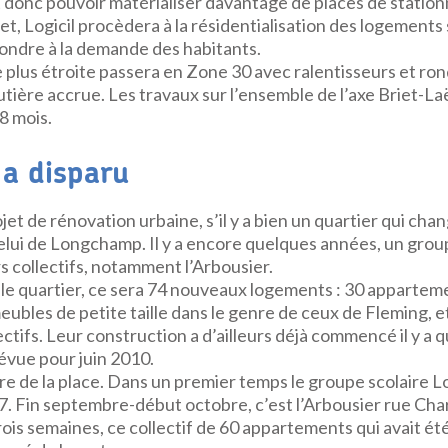
et donc pouvoir matérialiser davantage de places de stati
et, Logicil procèdera à la résidentialisation des logements
ondre à la demande des habitants.
ue plus étroite passera en Zone 30 avec ralentisseurs et ro
outière accrue. Les travaux sur l’ensemble de l’axe Briet-
8 mois.
 a disparu
jet de rénovation urbaine, s’il y a bien un quartier qui ch
lui de Longchamp. Il y a encore quelques années, un group
rs collectifs, notamment l’Arbousier.
 le quartier, ce sera 74 nouveaux logements : 30 appartem
ubles de petite taille dans le genre de ceux de Fleming, et
ectifs. Leur construction a d’ailleurs déjà commencé il y a
révue pour juin 2010.
aire de la place. Dans un premier temps le groupe scolaire
. Fin septembre-début octobre, c’est l’Arbousier rue Char
rois semaines, ce collectif de 60 appartements qui avait é