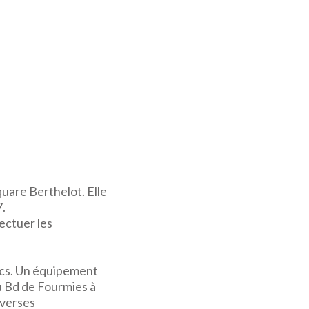
uare Berthelot. Elle
7.
ectuer les
lics. Un équipement
u Bd de Fourmies à
iverses