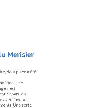
du Merisier
re, de la place a été
molition. Une
age s’est
ent disparu du
on avec l’avenue
ements. Une sorte