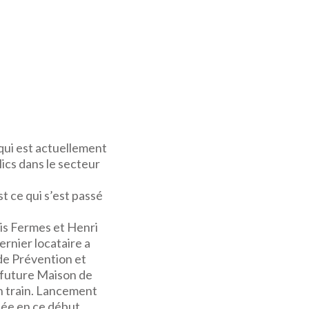
 qui est actuellement
lics dans le secteur
st ce qui s’est passé
ois Fermes et Henri
ernier locataire a
 de Prévention et
a future Maison de
on train. Lancement
tée en ce début