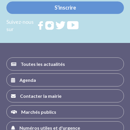
S'inscrire
Suivez-nous
Rejoignez
Rejoignez
Rejoignez
Rejoignez
sur
nous sur
nous sur
nous sur
nous sur
FACEBOOK
INSTAGRAM
TWITTER
YOUTUBE
Toutes les actualités
Agenda
Contacter la mairie
Marchés publics
Numéros utiles et d'urgence