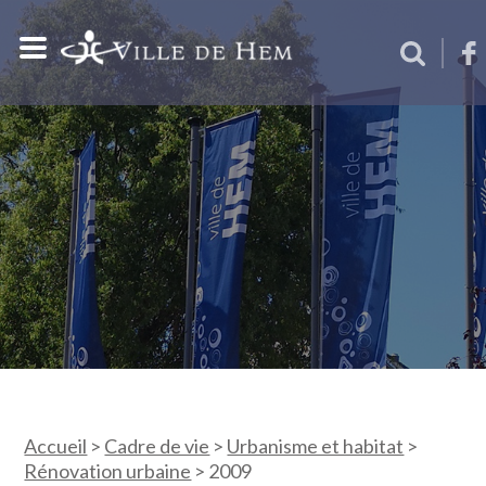
Accueil
>
Cadre de vie
>
Urbanisme et habitat
>
Rénovation urbaine
>
2009