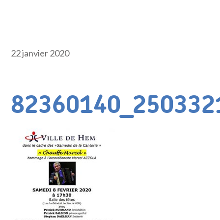
22 janvier 2020
82360140_250332