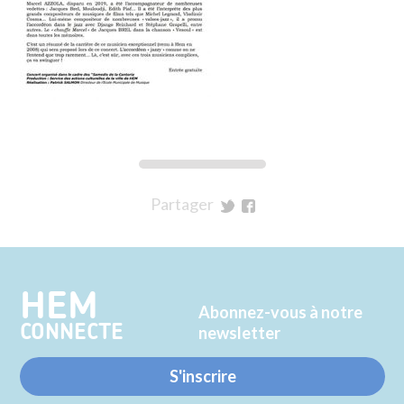
Partager
sur
sur
Twitter
Facebook
HEM
Abonnez-vous à notre
CONNECTE
newsletter
S'inscrire