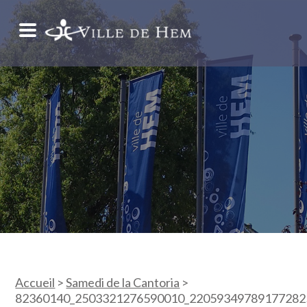
Accueil
>
Samedi de la Cantoria
>
82360140_2503321276590010_220593497891772825