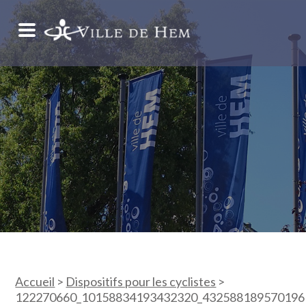
Accueil
>
Dispositifs pour les cyclistes
>
122270660_10158834193432320_432588189570196