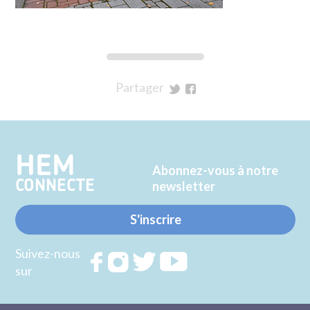
Partager
sur
sur
Twitter
Facebook
HEM
Abonnez-vous à notre
CONNECTE
newsletter
S'inscrire
Suivez-nous
Rejoignez
Rejoignez
Rejoignez
Rejoignez
sur
nous sur
nous sur
nous sur
nous sur
FACEBOOK
INSTAGRAM
TWITTER
YOUTUBE