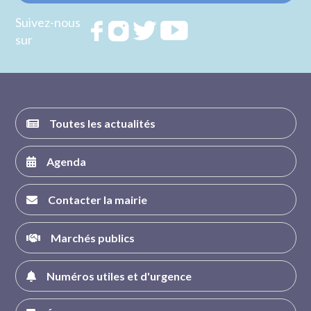
Suivez-nous
Rejoignez
Rejoignez
Rejoignez
Rejoignez
sur
nous sur
nous sur
nous sur
nous sur
FACEBOOK
INSTAGRAM
TWITTER
YOUTUBE
Toutes les actualités
Agenda
Contacter la mairie
Marchés publics
Numéros utiles et d'urgence