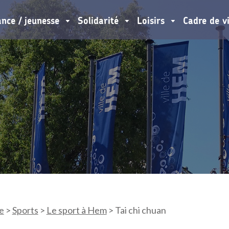
ance / jeunesse
Solidarité
Loisirs
Cadre de v
e
>
Sports
>
Le sport à Hem
>
Tai chi chuan