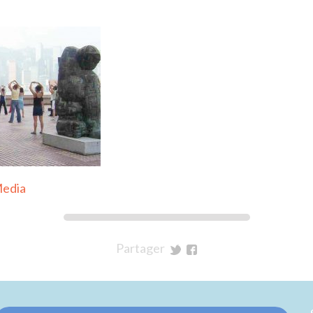
edia
Partager
sur
sur
Twitter
Facebook