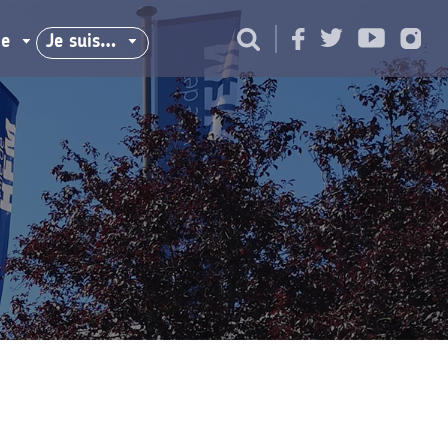
ie
Je suis…