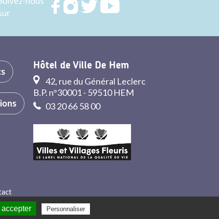
Suivez-nous
Rejoignez
Rejoignez
Rejoignez
Rejoignez
sur
nous sur
nous sur
nous sur
nous sur
FACEBOOK
INSTAGRAM
TWITTER
YOUTUBE
Hôtel de Ville De Hem
cs
42, rue du Général Leclerc
B.P. n°30001 - 59510 HEM
tions
03 20 66 58 00
tact
 accepter
Politique de confidentialité
Personnaliser