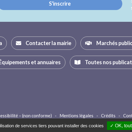
S'inscrire
a
Contacter la mairie
Marchés publi
Équipements et annuaires
Toutes nos publica
essibilité – (non conforme)
-
Mentions légales
-
Crédits
-
Con
lisation de services tiers pouvant installer des cookies
✓ OK, tout