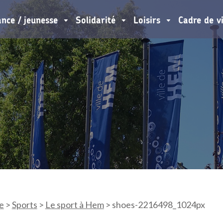
ance / jeunesse
Solidarité
Loisirs
Cadre de v
e
>
Sports
>
Le sport à Hem
>
shoes-2216498_1024px