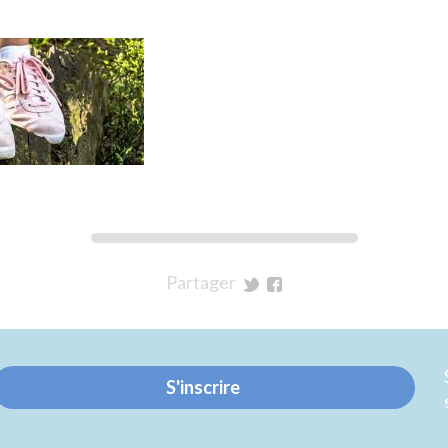
t
Partager
sur
sur
Twitter
Facebook
S'inscrire