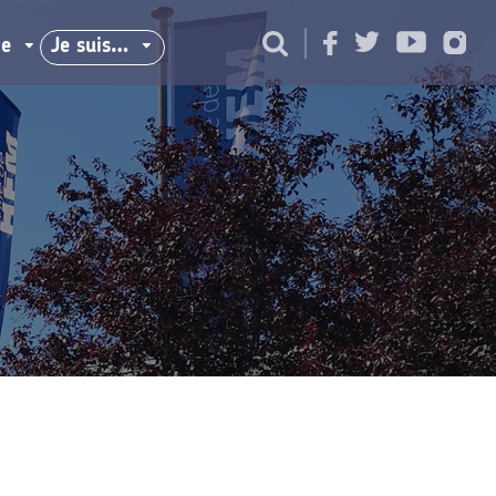
ie
Je suis…