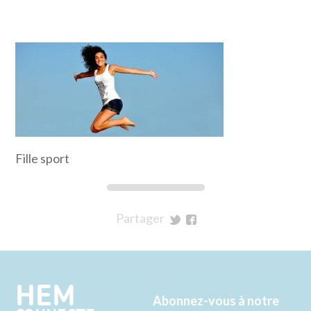
Fille sport
Partager
sur
sur
Twitter
Facebook
HEM
Abonnez-vous à notre