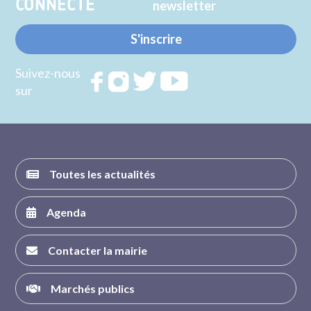
CONNECTE
newsletter
S'inscrire
Suivez-nous
Rejoignez
Rejoignez
Rejoignez
Rejoignez
sur
nous sur
nous sur
nous sur
nous sur
FACEBOOK
INSTAGRAM
TWITTER
YOUTUBE
Toutes les actualités
Agenda
Contacter la mairie
Marchés publics