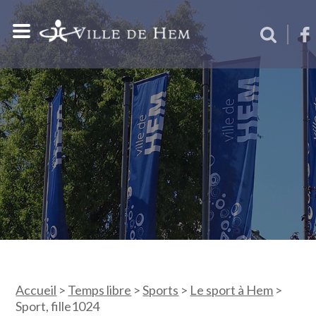
Accueil
>
Temps libre
>
Sports
>
Le sport à Hem
>
Sport, fille1024