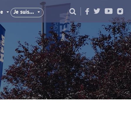
ie
Je suis…