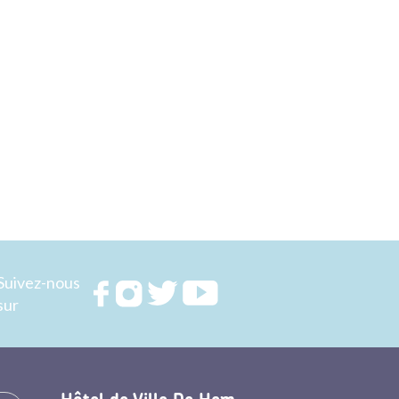
Suivez-nous
Rejoignez
Rejoignez
Rejoignez
Rejoignez
sur
nous sur
nous sur
nous sur
nous sur
FACEBOOK
INSTAGRAM
TWITTER
YOUTUBE