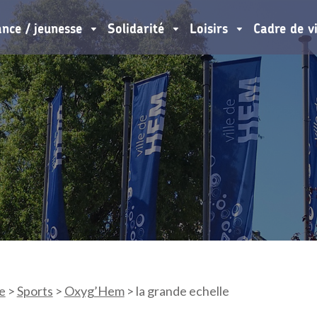
ance / jeunesse
Solidarité
Loisirs
Cadre de v
e
>
Sports
>
Oxyg’Hem
>
la grande echelle