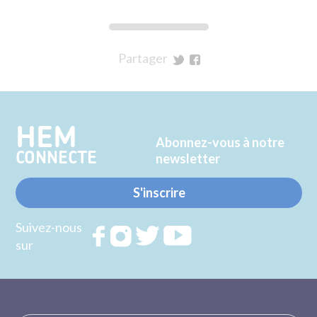
Partager
sur
sur
Twitter
Facebook
HEM
Abonnez-vous à notre
CONNECTE
newsletter
S'inscrire
Suivez-nous
Rejoignez
Rejoignez
Rejoignez
Rejoignez
sur
nous sur
nous sur
nous sur
nous sur
FACEBOOK
INSTAGRAM
TWITTER
YOUTUBE