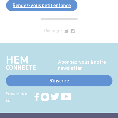
Rendez-vous petit enfance
Partager
sur
sur
Twitter
Facebook
HEM
Abonnez-vous à notre
CONNECTE
newsletter
S'inscrire
Suivez-nous
Rejoignez
Rejoignez
Rejoignez
Rejoignez
sur
nous sur
nous sur
nous sur
nous sur
FACEBOOK
INSTAGRAM
TWITTER
YOUTUBE