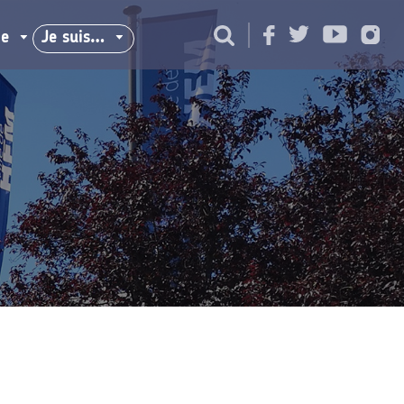
ie
Je suis…