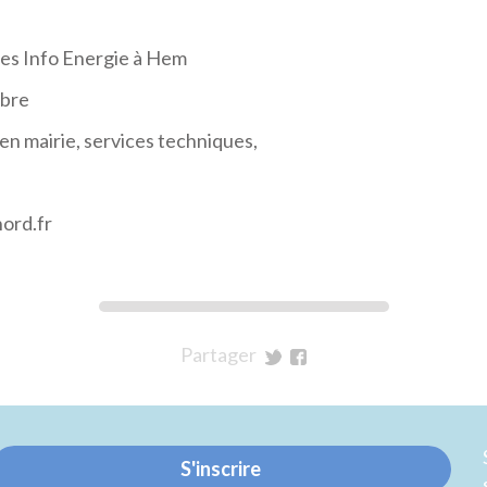
s Info Energie à Hem
mbre
en mairie, services techniques,
ord.fr
Partager
sur
sur
Twitter
Facebook
S'inscrire