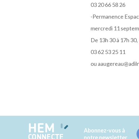
03 20 66 58 26
-Permanence Espace
mercredi 11 septe
De 13h 30 à 17h 30, 
03 62 53 25 11
ou aaugereau@adiln
HEM
Abonnez-vous à
CONNECTE
notre newsletter