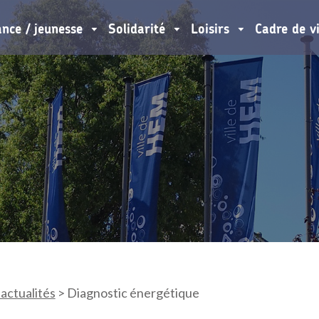
ance / jeunesse
Solidarité
Loisirs
Cadre de v
 actualités
>
Diagnostic énergétique