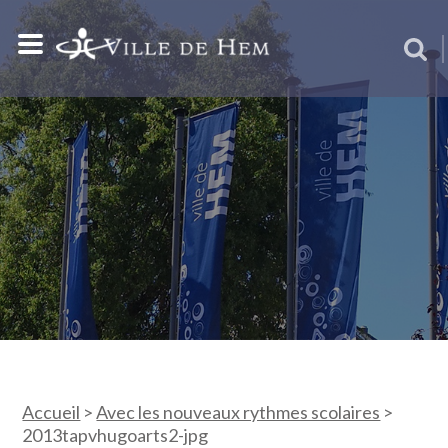
Accueil
>
Avec les nouveaux rythmes scolaires
>
2013tapvhugoarts2-jpg