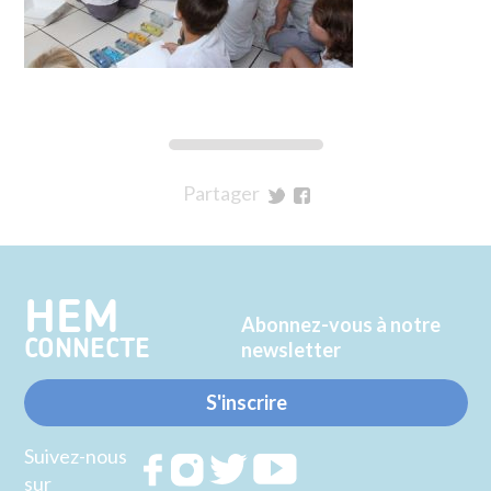
Partager
sur
sur
Twitter
Facebook
HEM
Abonnez-vous à notre
CONNECTE
newsletter
S'inscrire
Suivez-nous
Rejoignez
Rejoignez
Rejoignez
Rejoignez
sur