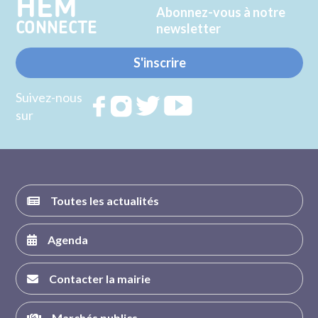
HEM
Abonnez-vous à notre
CONNECTE
newsletter
S'inscrire
Suivez-nous
Rejoignez
Rejoignez
Rejoignez
Rejoignez
sur
nous sur
nous sur
nous sur
nous sur
FACEBOOK
INSTAGRAM
TWITTER
YOUTUBE
Toutes les actualités
Agenda
Contacter la mairie
Marchés publics