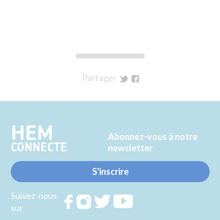
Partager
sur
sur
Twitter
Facebook
HEM
Abonnez-vous à notre
CONNECTE
newsletter
S'inscrire
Suivez-nous
Rejoignez
Rejoignez
Rejoignez
Rejoignez
sur
nous sur
nous sur
nous sur
nous sur