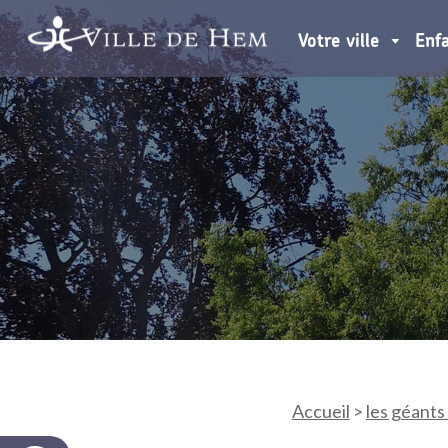
Votre ville
Enf
Accueil
>
les géants 