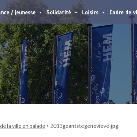
ance / jeunesse
Solidarité
Loisirs
Cadre de v
de la ville en balade
>
2013geantstegenevieve-jpg