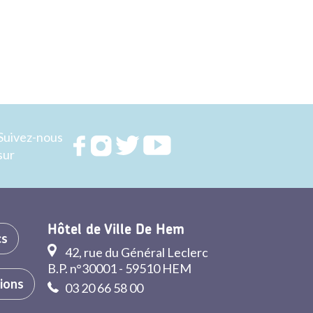
Suivez-nous
Rejoignez
Rejoignez
Rejoignez
Rejoignez
sur
nous sur
nous sur
nous sur
nous sur
FACEBOOK
INSTAGRAM
TWITTER
YOUTUBE
Hôtel de Ville De Hem
cs
42, rue du Général Leclerc
B.P. n°30001 - 59510 HEM
tions
03 20 66 58 00