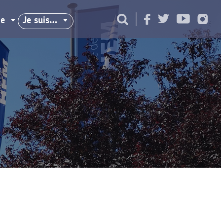
ie
Je suis…