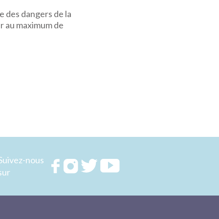
e des dangers de la
nir au maximum de
Suivez-nous
Rejoignez
Rejoignez
Rejoignez
Rejoignez
sur
nous sur
nous sur
nous sur
nous sur
FACEBOOK
INSTAGRAM
TWITTER
YOUTUBE