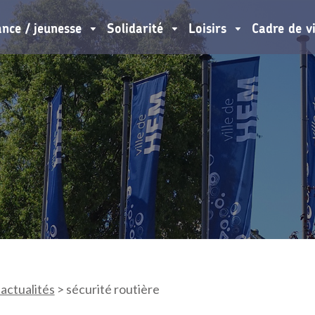
ance / jeunesse
Solidarité
Loisirs
Cadre de v
 actualités
>
sécurité routière