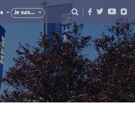
ie
Je suis…