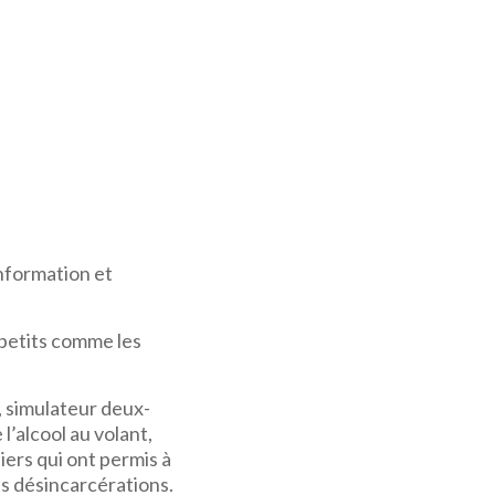
nformation et
 petits comme les
, simulateur deux-
l’alcool au volant,
ers qui ont permis à
es désincarcérations.