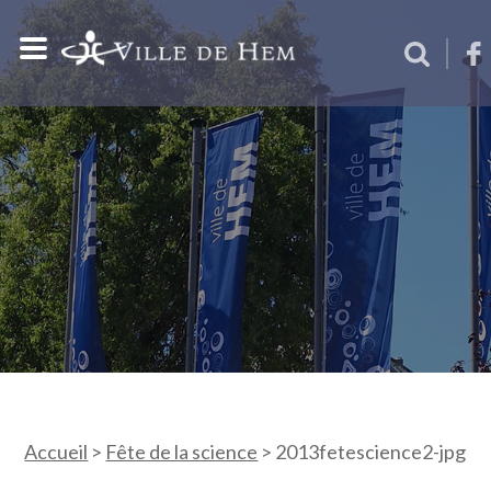
Accueil
>
Fête de la science
>
2013fetescience2-jpg