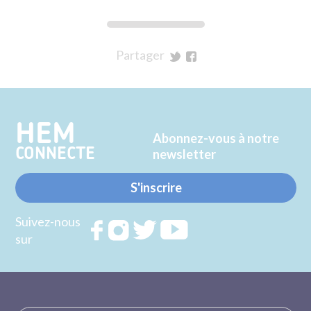
Partager
sur
sur
Twitter
Facebook
HEM
Abonnez-vous à notre
CONNECTE
newsletter
S'inscrire
Suivez-nous
Rejoignez
Rejoignez
Rejoignez
Rejoignez
sur
nous sur
nous sur
nous sur
nous sur
FACEBOOK
INSTAGRAM
TWITTER
YOUTUBE