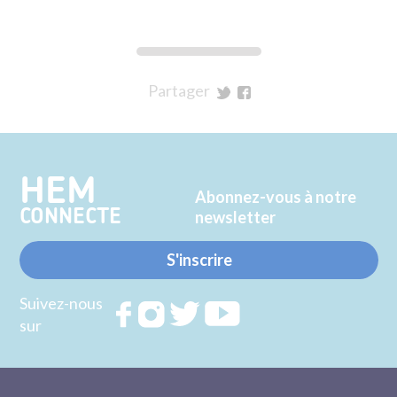
Partager
sur
sur
Twitter
Facebook
HEM
Abonnez-vous à notre
CONNECTE
newsletter
S'inscrire
Suivez-nous
Rejoignez
Rejoignez
Rejoignez
Rejoignez
sur
nous sur
nous sur
nous sur
nous sur
FACEBOOK
INSTAGRAM
TWITTER
YOUTUBE