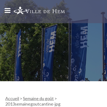
Accueil
>
Semaine du goût
>
2013semainegoutcantine-jpg