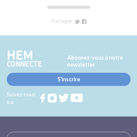
Partager
sur
sur
Twitter
Facebook
HEM
Abonnez-vous à notre
CONNECTE
newsletter
S'inscrire
Suivez-nous
Rejoignez
Rejoignez
Rejoignez
Rejoignez
sur
nous sur
nous sur
nous sur
nous sur
FACEBOOK
INSTAGRAM
TWITTER
YOUTUBE