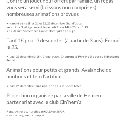
Contre un jouet neuf offert par famille, un repas
vous sera servi (boissons non comprises).
nombreuses animations prévues
•
marché de noë
l les 21 et 22, 23 décembre, Grand’place.
marché de Noël également le samedi 21 de 14h à 20h au FLPA
• du 20 au 27 décembre, Grand’ place :
piste de luge.
Tarif 1€ pour 3 descentes (à partir de 3 ans). Fermé
le 25.
• lundi 23 décembre à 18h, Grand’ place :
Chantons le Père Noël pour qu’il descende
du ciel.
Animations pour petits et grands. Avalanche de
bonbons et feu d’artifice.
• jeudi 26 décembre :
ciné noë
l à 15h à la salle des fêtes.
Projection organisée par la ville de Hem en
partenariat avec le club Cin’hem’a.
Rens.: Actions culturelles au 03 20 66 58 09.
voyez le programme complet