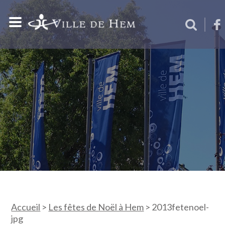
Accueil
>
Les fêtes de Noël à Hem
>
2013fetenoel-
jpg