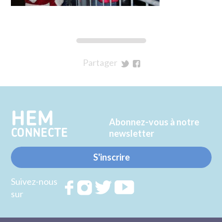
Partager
sur
sur
Twitter
Facebook
HEM
Abonnez-vous à notre
CONNECTE
newsletter
S'inscrire
Suivez-nous
Rejoignez
Rejoignez
Rejoignez
Rejoignez
sur
nous sur
nous sur
nous sur
nous sur
FACEBOOK
INSTAGRAM
TWITTER
YOUTUBE