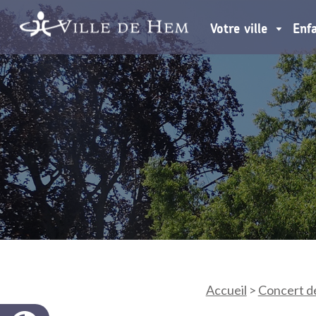
Votre ville
Enf
Accueil
>
Concert d