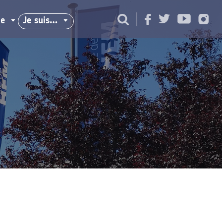
ie
Je suis…