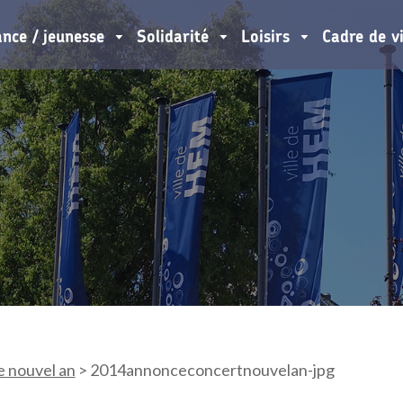
ance / jeunesse
Solidarité
Loisirs
Cadre de v
e nouvel an
>
2014annonceconcertnouvelan-jpg