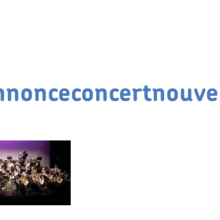
nonceconcertnouve