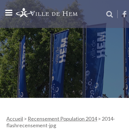
Accueil
>
Recensement Population 2014
>
2014-
flashrecensement-jpg