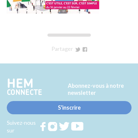
Partager
sur
sur
Twitter
Facebook
HEM
Abonnez-vous à notre
CONNECTE
newsletter
S'inscrire
Suivez-nous
Rejoignez
Rejoignez
Rejoignez
Rejoignez
sur
nous sur
nous sur
nous sur
nous sur