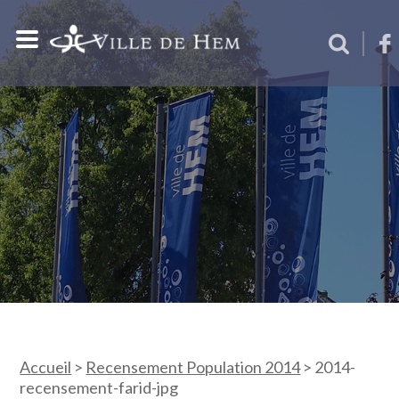
Accueil
>
Recensement Population 2014
>
2014-
recensement-farid-jpg