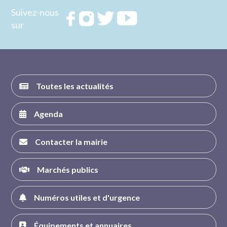
Suivez-nous
Rejoignez
Rejoignez
Rejoignez
Rejoignez
sur
nous sur
nous sur
nous sur
nous sur
FACEBOOK
INSTAGRAM
TWITTER
YOUTUBE
Toutes les actualités
Agenda
Contacter la mairie
Marchés publics
Numéros utiles et d'urgence
Équipements et annuaires