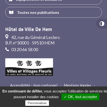
Toutes nos publications
Hôtel de Ville De Hem
42, rue du Général Leclerc
B.P. n°30001 - 59510 HEM
03 20 66 58 00
Accessibilité – (non conforme)
-
Mentions légales
-
Crédits
-
Contact
En continuant de défiler,
vous acceptez l'utilisation de services ti
pouvant installer des cookies
✓ OK, tout accepter
Politique de confidentialité
Personnaliser