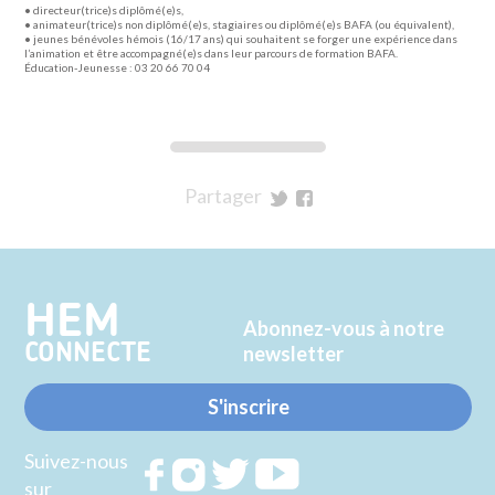
• directeur(trice)s diplômé(e)s,
• animateur(trice)s non diplômé(e)s, stagiaires ou diplômé(e)s BAFA (ou équivalent),
• jeunes bénévoles hémois (16/17 ans) qui souhaitent se forger une expérience dans
l’animation et être accompagné(e)s dans leur parcours de formation BAFA.
Éducation-Jeunesse : 03 20 66 70 04
Partager
sur
sur
Twitter
Facebook
HEM
Abonnez-vous à notre
CONNECTE
newsletter
S'inscrire
Suivez-nous
Rejoignez
Rejoignez
Rejoignez
Rejoignez
sur