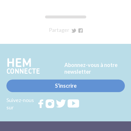
Partager
sur
sur
Twitter
Facebook
HEM
Abonnez-vous à notre
CONNECTE
newsletter
S'inscrire
Suivez-nous
Rejoignez
Rejoignez
Rejoignez
Rejoignez
sur
nous sur
nous sur
nous sur
nous sur
FACEBOOK
INSTAGRAM
TWITTER
YOUTUBE