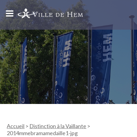
Accueil
>
Distinction à la Vaillante
>
2014mmebramamedaille1-jpg