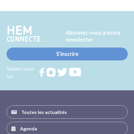
sur
sur
Twitter
Facebook
HEM
Abonnez-vous à notre
CONNECTE
newsletter
S'inscrire
Suivez-nous
Rejoignez
Rejoignez
Rejoignez
Rejoignez
sur
nous sur
nous sur
nous sur
nous sur
FACEBOOK
INSTAGRAM
TWITTER
YOUTUBE
Toutes les actualités
Agenda