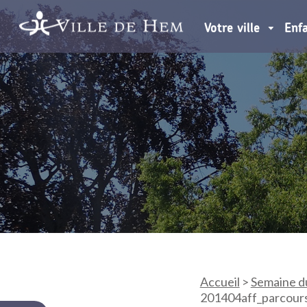
Votre ville
Enf
Accueil
>
Semaine d
201404aff_parcour