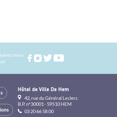
Suivez-nous
Rejoignez
Rejoignez
Rejoignez
Rejoignez
sur
nous sur
nous sur
nous sur
nous sur
FACEBOOK
INSTAGRAM
TWITTER
YOUTUBE
Hôtel de Ville De Hem
cs
42, rue du Général Leclerc
B.P. n°30001 - 59510 HEM
tions
03 20 66 58 00