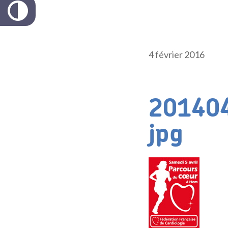
4 février 2016
201404
jpg