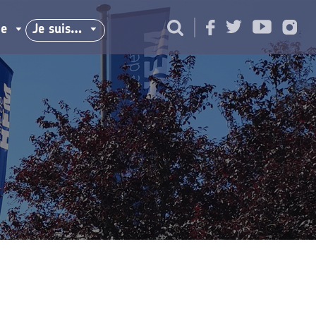
ie
Je suis…