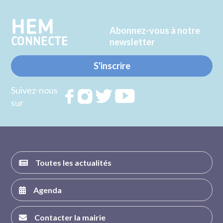
HEM
Abonnez-vous à notre
CONNECTE
newsletter
S'inscrire
Suivez-nous
Rejoignez
Rejoignez
Rejoignez
Rejoignez
sur
nous sur
nous sur
nous sur
nous sur
FACEBOOK
INSTAGRAM
TWITTER
YOUTUBE
Toutes les actualités
Agenda
Contacter la mairie