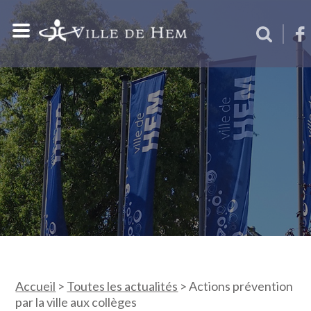
Accueil
>
Toutes les actualités
>
Actions prévention
par la ville aux collèges