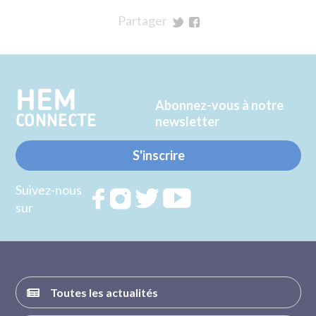
Partager
sur
sur
Twitter
Facebook
HEM
Abonnez-vous à notre
CONNECTE
newsletter
S'inscrire
Suivez-nous
Rejoignez
Rejoignez
Rejoignez
Rejoignez
sur
nous sur
nous sur
nous sur
nous sur
FACEBOOK
INSTAGRAM
TWITTER
YOUTUBE
Toutes les actualités