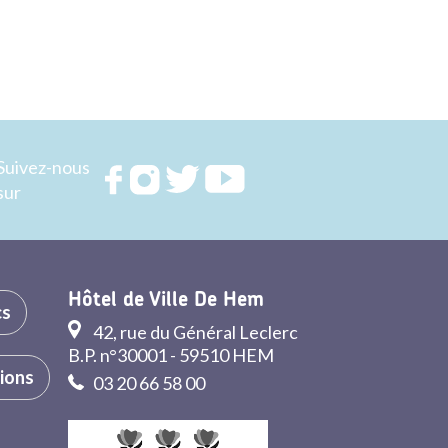
Suivez-nous
Rejoignez
Rejoignez
Rejoignez
Rejoignez
sur
nous sur
nous sur
nous sur
nous sur
FACEBOOK
INSTAGRAM
TWITTER
YOUTUBE
Hôtel de Ville De Hem
cs
42, rue du Général Leclerc
B.P. n°30001 - 59510 HEM
tions
03 20 66 58 00