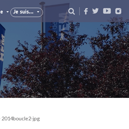
ie
Je suis…
>
2014boucle2-jpg