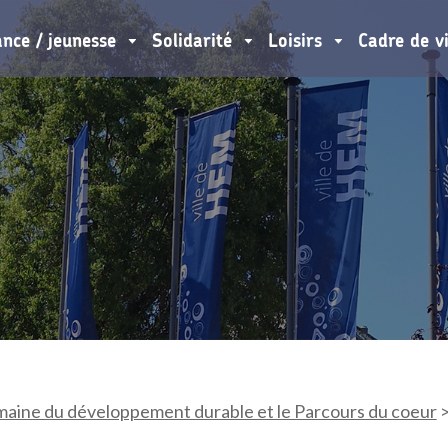
ance / jeunesse
Solidarité
Loisirs
Cadre de v
maine du développement durable et le Parcours du coeur