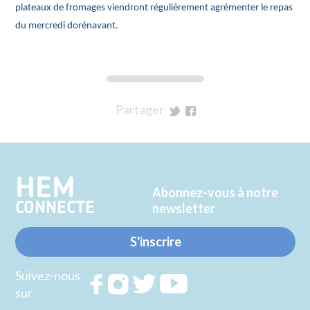
plateaux de fromages viendront régulièrement agrémenter le repas
du mercredi dorénavant.
Partager
sur
sur
Twitter
Facebook
HEM
Abonnez-vous à notre
CONNECTE
newsletter
S'inscrire
Suivez-nous
Rejoignez
Rejoignez
Rejoignez
Rejoignez
sur
nous sur
nous sur
nous sur
nous sur