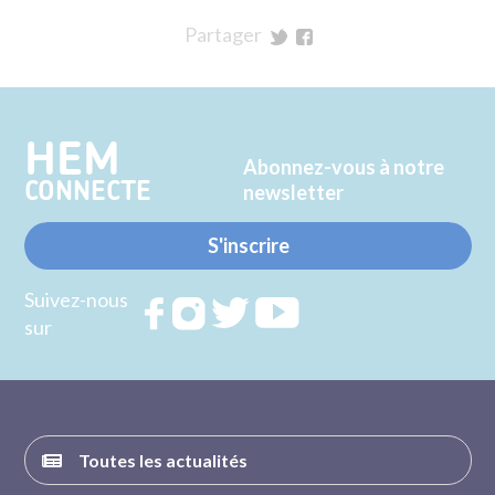
Partager
sur
sur
Twitter
Facebook
HEM
Abonnez-vous à notre
CONNECTE
newsletter
S'inscrire
Suivez-nous
Rejoignez
Rejoignez
Rejoignez
Rejoignez
sur
nous sur
nous sur
nous sur
nous sur
FACEBOOK
INSTAGRAM
TWITTER
YOUTUBE
Toutes les actualités