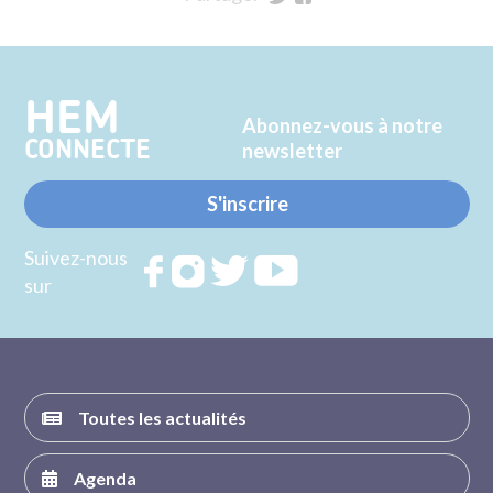
sur
sur
Twitter
Facebook
HEM
Abonnez-vous à notre
CONNECTE
newsletter
S'inscrire
Suivez-nous
Rejoignez
Rejoignez
Rejoignez
Rejoignez
sur
nous sur
nous sur
nous sur
nous sur
FACEBOOK
INSTAGRAM
TWITTER
YOUTUBE
Toutes les actualités
Agenda