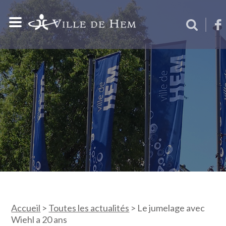
Accueil
>
Toutes les actualités
>
Le jumelage avec
Wiehl a 20 ans