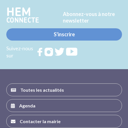
HEM
Abonnez-vous à notre
CONNECTE
newsletter
S'inscrire
Suivez-nous
Rejoignez
Rejoignez
Rejoignez
Rejoignez
sur
nous sur
nous sur
nous sur
nous sur
FACEBOOK
INSTAGRAM
TWITTER
YOUTUBE
Toutes les actualités
Agenda
Contacter la mairie