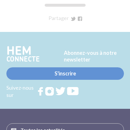
Partager
sur
sur
Twitter
Facebook
HEM
Abonnez-vous à notre
CONNECTE
newsletter
S'inscrire
Suivez-nous
Rejoignez
Rejoignez
Rejoignez
Rejoignez
sur
nous sur
nous sur
nous sur
nous sur
FACEBOOK
INSTAGRAM
TWITTER
YOUTUBE
Toutes les actualités