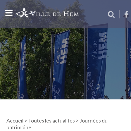
Accueil
>
Toutes les actualités
>
Journées du
patrimoine