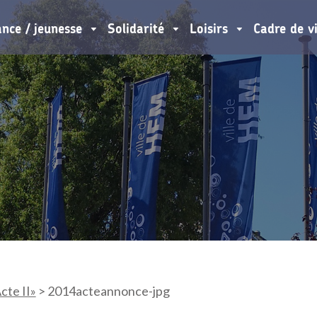
ance / jeunesse
Solidarité
Loisirs
Cadre de v
cte II»
>
2014acteannonce-jpg