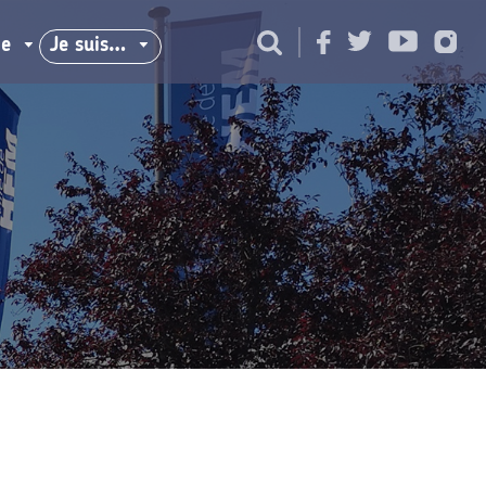
ie
Je suis…