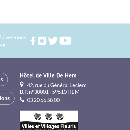
Suivez-nous
Rejoignez
Rejoignez
Rejoignez
Rejoignez
sur
nous sur
nous sur
nous sur
nous sur
FACEBOOK
INSTAGRAM
TWITTER
YOUTUBE
Hôtel de Ville De Hem
cs
42, rue du Général Leclerc
B.P. n°30001 - 59510 HEM
tions
03 20 66 58 00