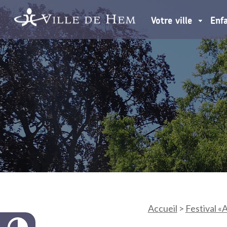
Votre ville
Enf
Accueil
>
Festival «A